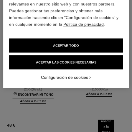
relevantes en nuestro sitio web y con nuestros partners.
Puedes gestionar tus preferencias y obtener más
información haciendo clic en "Configuración de cookies" y
en cualquier momento en la
Política de privacidad
.
ACEPTAR TODO
ACEPTAR LAS COOKIES NECESARIAS
ultra le teint fluide
poudre universelle libre
Larga Duración –
Polvos Sueltos Acabado
Ultraconfortable – Acabado
Natural. Formato Viaje
Configuración de cookies
Ref. 146314
Perfecto
Ref. 132726
35 tonos disponibles
10 tonos disponibles
62 €
66 €
(2066,67€/L)
(11000€/Kg)
Añadir a la Cesta
ENCONTRAR MI TONO
Añadir a la Cesta
añadir
48 €
a la
cesta