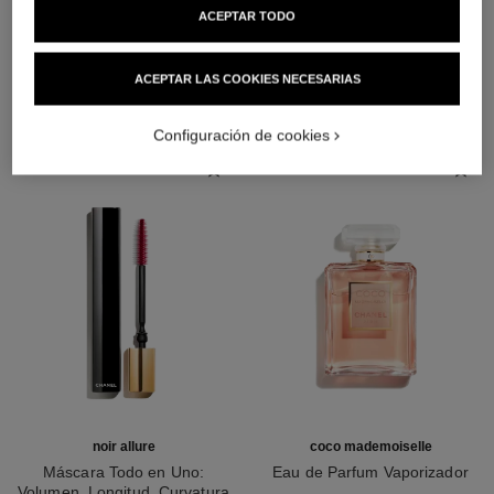
ACEPTAR TODO
LA COMBINACIÓN PERFECTA
ACEPTAR LAS COOKIES NECESARIAS
Configuración de cookies
noir allure
coco mademoiselle
Máscara Todo en Uno:
Eau de Parfum Vaporizador
Volumen, Longitud, Curvatura
Ref. 116520