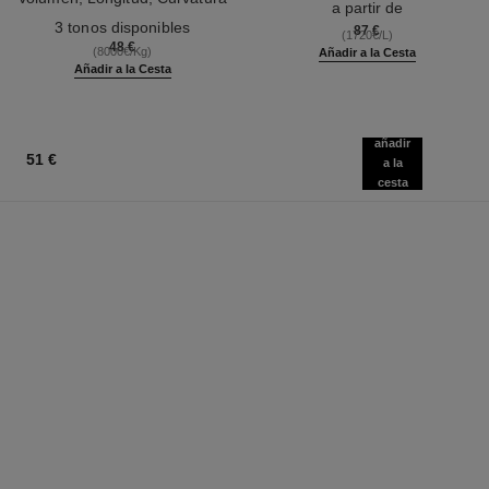
a partir de
Ref. 190010
Y Definición
3 tonos disponibles
87 €
(1720€/L)
48 €
(8000€/Kg)
Añadir a la Cesta
Añadir a la Cesta
añadir
51 €
a la
cesta