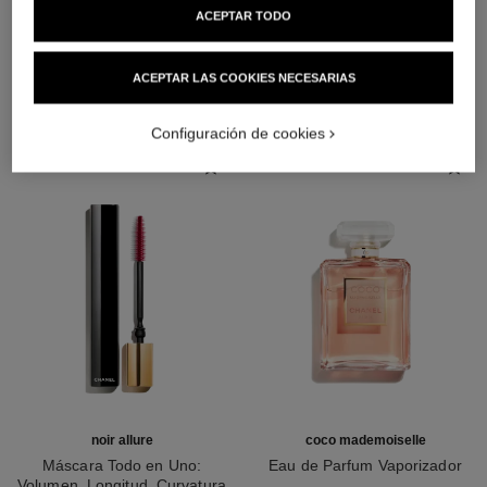
ACEPTAR TODO
LA COMBINACIÓN PERFECTA
ACEPTAR LAS COOKIES NECESARIAS
Configuración de cookies
noir allure
coco mademoiselle
Máscara Todo en Uno:
Eau de Parfum Vaporizador
Volumen, Longitud, Curvatura
Ref. 116520