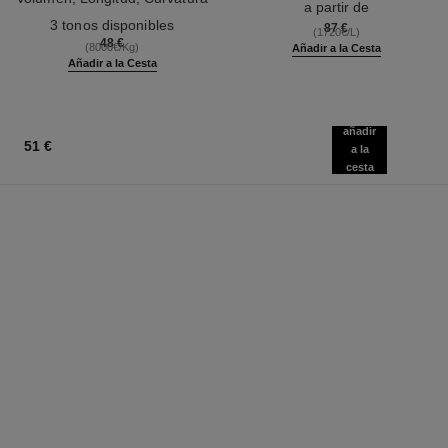
a partir de
Ref. 190010
Y Definición
3 tonos disponibles
87 €
(1720€/L)
48 €
(8000€/Kg)
Añadir a la Cesta
Añadir a la Cesta
añadir
51 €
a la
cesta