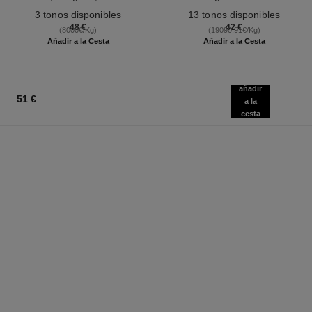
Ref. 190010
Y Definición
Ref. 181232
3 tonos disponibles
13 tonos disponibles
48 €
42 €
(8000€/Kg)
(19090,91€/Kg)
Añadir a la Cesta
Añadir a la Cesta
añadir
51 €
a la
cesta