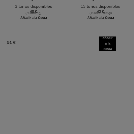
Ref. 190010
Y Definición
Ref. 181232
3 tonos disponibles
13 tonos disponibles
48 €
42 €
(8000€/Kg)
(19090,91€/Kg)
Añadir a la Cesta
Añadir a la Cesta
añadir
51 €
a la
cesta