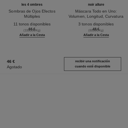
les 4 ombres
noir allure
Sombras de Ojos Efectos
Máscara Todo en Uno:
Múltiples
Volumen, Longitud, Curvatura
Ref. 164268
Ref. 190010
Y Definición
11 tonos disponibles
3 tonos disponibles
66 €
48 €
(33000€/Kg)
(8000€/Kg)
Añadir a la Cesta
Añadir a la Cesta
46 €
recibir una notificación
Agotado
cuando esté disponible