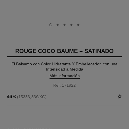
carousel dot
carousel dot
carousel dot
carousel dot
carousel dot
ROUGE COCO BAUME – SATINADO
El Bálsamo con Color Hidratante Y Embellecedor, con una
Intensidad a Medida
Más información
Ref. 171922
46 €
(15333,33€/KG)
11 TONOS DISPONIBLES