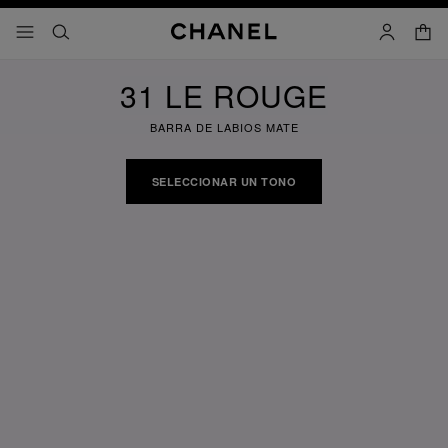
activar contraste alto
cesta
menú - navegación principal
- navegación principal
buscar
cuenta
31 LE ROUGE
BARRA DE LABIOS MATE
SELECCIONAR UN TONO