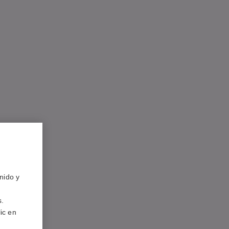
nido y
s.
ic en