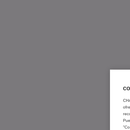
CO
CHA
ofr
rec
Pue
"Co