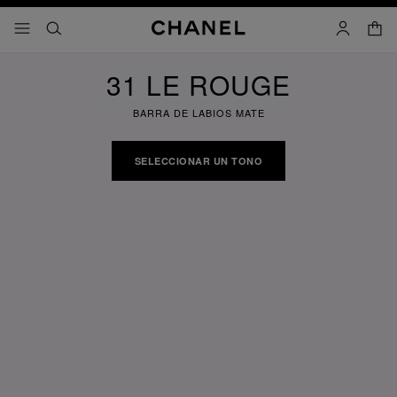
activar contraste alto
cesta
menú - navegación principal
- navegación principal
buscar
cuenta
31 LE ROUGE
BARRA DE LABIOS MATE
SELECCIONAR UN TONO