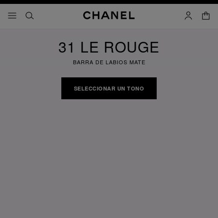
activar contraste alto
cesta
menú - navegación principal
- navegación principal
buscar
cuenta
31 LE ROUGE
BARRA DE LABIOS MATE
SELECCIONAR UN TONO