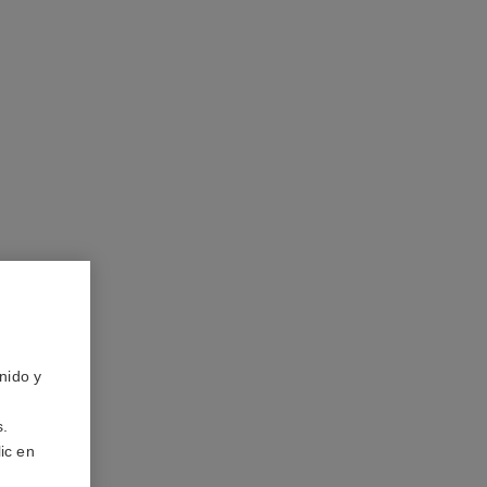
nido y
s.
ic en