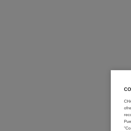
CO
CHA
ofr
rec
Pue
"Co