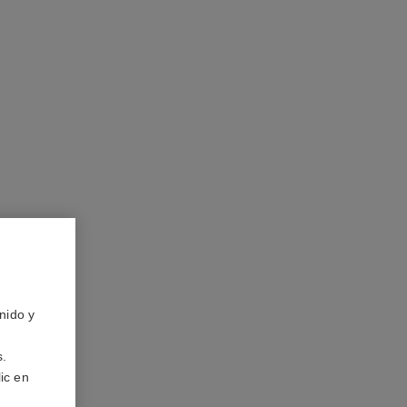
nido y
s.
ic en