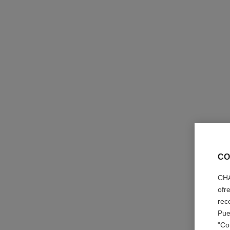
CO
CHA
ofr
rec
Pue
"Co