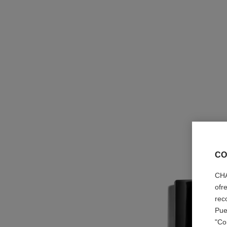
CO
CHA
ofr
rec
Pue
"Co