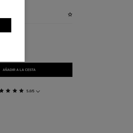
BLES
ANTE
AÑADIR A LA CESTA
5.0/5