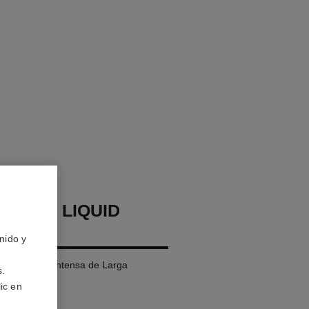
LLURE LIQUID
nido y
íquida Mate Intensa de Larga
s.
ic en