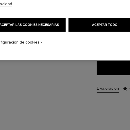
Ref. 171244
vacidad
.
51 €
(8500€/L)
ACEPTAR LAS COOKIES NECESARIAS
ACEPTAR TODO
14 TONOS DISPONI
ca
figuración de cookies
244 - PALPIT
1 valoración