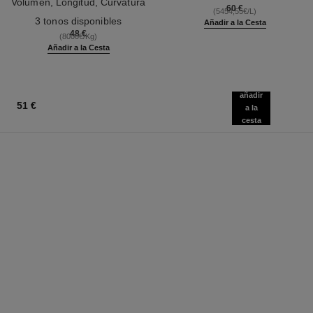
Volumen, Longitud, Curvatura
Ref. 133330
60 €
(5454,55€/L)
Ref. 190010
Y Definición
3 tonos disponibles
Añadir a la Cesta
48 €
(8000€/Kg)
Añadir a la Cesta
añadir
51 €
a la
cesta