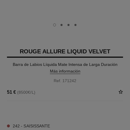
carousel dot
carousel dot
carousel dot
carousel dot
ROUGE ALLURE LIQUID VELVET
Barra de Labios Líquida Mate Intensa de Larga Duración
Más información
Ref. 171242
51 €
(8500€/L)
14 TONOS DISPONIBLES
242 - SAISISSANTE