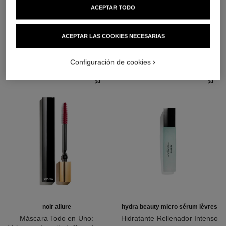
ACEPTAR TODO
LA COMBINACIÓN PERFECTA
ACEPTAR LAS COOKIES NECESARIAS
Configuración de cookies
noir allure
hydra beauty micro sérum lèvres
Máscara Todo en Uno:
Hidratante Rellenador Intenso