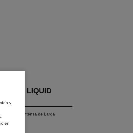
LLURE LIQUID
nido y
íquida Mate Intensa de Larga
s.
ic en