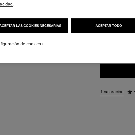
Ref. 171238
vacidad
.
51 €
(8500€/L)
ACEPTAR LAS COOKIES NECESARIAS
ACEPTAR TODO
14 TONOS DISPONI
ca
figuración de cookies
238 - ÉMOTIV
1 valoración