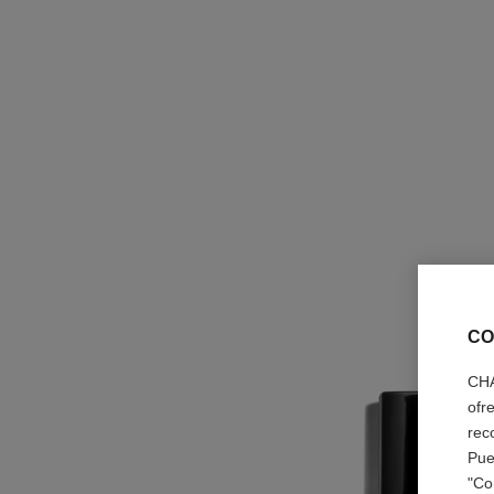
CO
CHA
ofr
rec
Pue
"Co