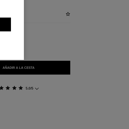
BLES
E
AÑADIR A LA CESTA
5.0/5