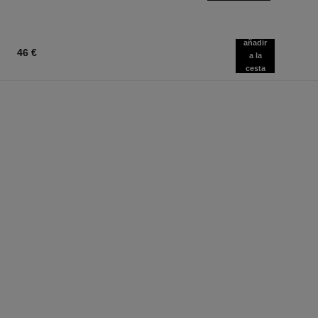
añadir
46 €
a la
cesta