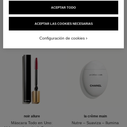
ACEPTAR TODO
LA COMBINACIÓN PERFECTA
ACEPTAR LAS COOKIES NECESARIAS
Configuración de cookies
noir allure
la crème main
Máscara Todo en Uno:
Nutre – Suaviza – Ilumina