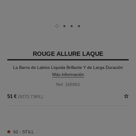
carousel dot
carousel dot
carousel dot
carousel dot
ROUGE ALLURE LAQUE
La Barra de Labios Líquida Brillante Y de Larga Duración
Más información
Ref. 165062
51 €
(9272,73€/L)
18 TONOS DISPONIBLES
62 - STILL