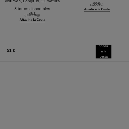
Volumen, Longitud, Curvatura
Ref. 133850
60 €
(1200€/L)
Ref. 190010
Y Definición
3 tonos disponibles
Añadir a la Cesta
48 €
(8000€/Kg)
Añadir a la Cesta
añadir
51 €
a la
cesta