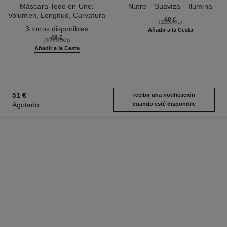
Máscara Todo en Uno:
Nutre – Suaviza – Ilumina
Volumen, Longitud, Curvatura
Ref. 133850
60 €
(1200€/L)
Ref. 190010
Y Definición
3 tonos disponibles
Añadir a la Cesta
48 €
(8000€/Kg)
Añadir a la Cesta
51 €
recibir una notificación
Agotado
cuando esté disponible