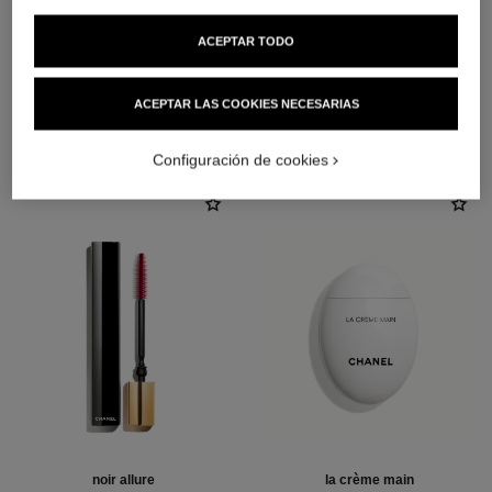
ACEPTAR TODO
ACEPTAR LAS COOKIES NECESARIAS
LA COMBINACIÓN PERFECTA
Configuración de cookies
noir allure
la crème main