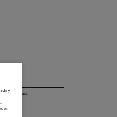
MBRES
nido y
fectos Múltiples
s.
ic en