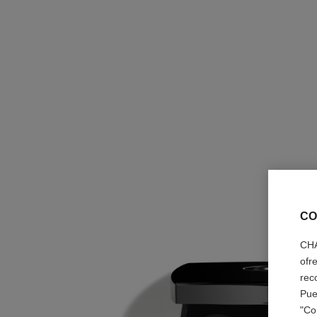
CO
CHA
ofr
rec
Pue
"Co