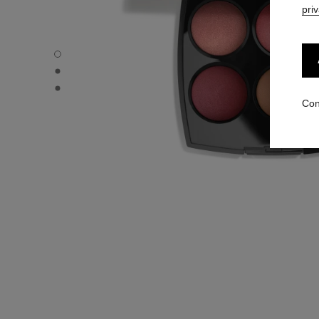
pri
LES 4 OMBRES - Vista por defecto
LES 4 OMBRES - Vista alternativa 1
LES 4 OMBRES - Vista de la textura básica
Con