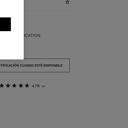
)
BLES
UR ET PROVOCATION
agotado.
OTIFICACIÓN CUANDO ESTÉ DISPONIBLE
4.7/5