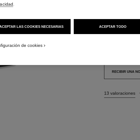
66 €
(33000€/KG
vacidad
.
11 TONOS DISPONI
ACEPTAR LAS COOKIES NECESARIAS
ACEPTAR TODO
362 - CANDE
figuración de cookies
Este producto está
RECIBIR UNA N
13 valoraciones