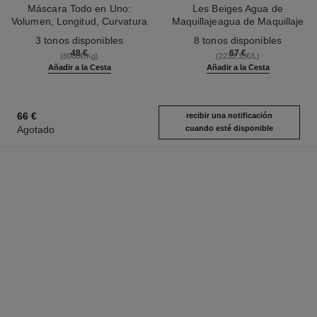
Máscara Todo en Uno:
Les Beiges Agua de
Volumen, Longitud, Curvatura
Maquillajeagua de Maquillaje
Ref. 190010
Y Definición
Ref. 158810
Fresca con Microburbujas de
3 tonos disponibles
8 tonos disponibles
Pigmentos. Efecto Piel
48 €
67 €
(8000€/Kg)
(2233,33€/L)
Desnuda. Efecto Buena Cara
Añadir a la Cesta
Añadir a la Cesta
Natural Y Luminoso
66 €
recibir una notificación
Agotado
cuando esté disponible