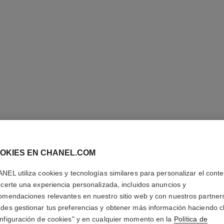
OKIES EN CHANEL.COM
ROUGE A
NEL utiliza cookies y tecnologías similares para personalizar el conte
La Barra de Labio
ecerte una experiencia personalizada, incluidos anuncios y
Luz Y Tratamient
omendaciones relevantes en nuestro sitio web y con nuestros partner
Más información
des gestionar tus preferencias y obtener más información haciendo cl
nfiguración de cookies" y en cualquier momento en la
Política de
Ref. 163874