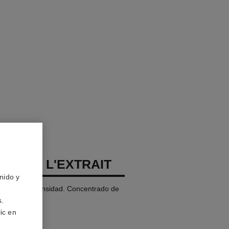
LLURE L'EXTRAIT
nido y
s de Alta Intensidad. Concentrado de
o. Recargable
s.
ic en