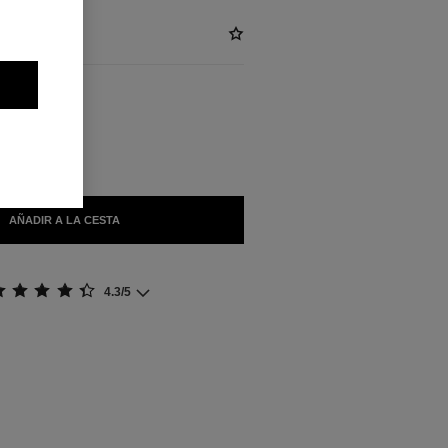
)
BLES
MPÉRIAL
AÑADIR A LA CESTA
4.3/5