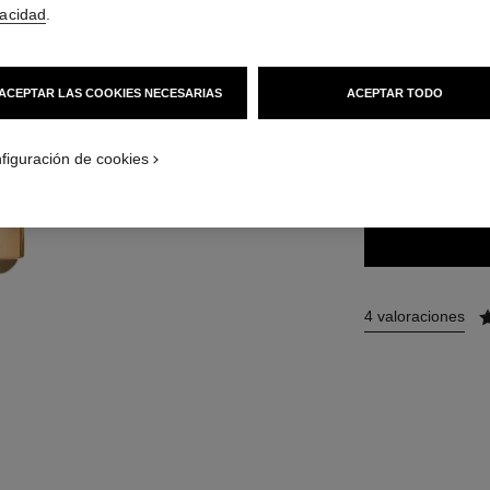
vacidad
.
58 €
(29000€/KG
ACEPTAR LAS COOKIES NECESARIAS
ACEPTAR TODO
15 TONOS DISPONI
figuración de cookies
874 - ROSE I
4 valoraciones