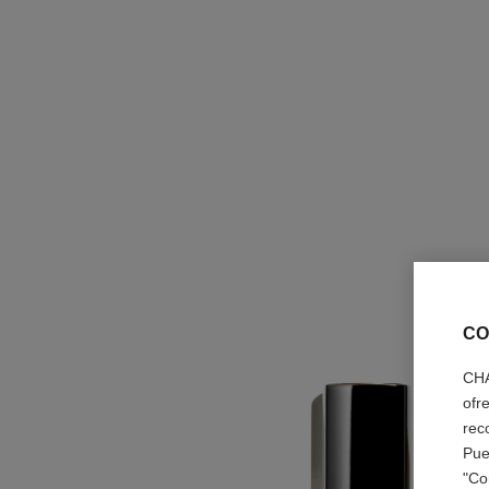
CO
CHA
ofr
rec
Pue
"Co