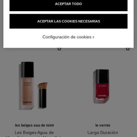
ACEPTAR TODO
ACEPTAR LAS COOKIES NECESARIAS
LA COMBINACIÓN PERFECTA
Configuración de cookies
les beiges eau de teint
le vernis
Les Beiges Agua de
Larga Duración