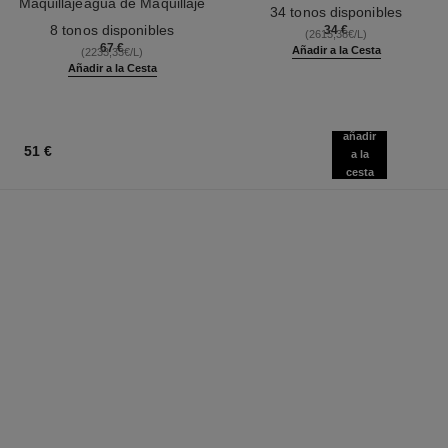
Maquillajeagua de Maquillaje
Ref. 179151
34 tonos disponibles
Ref. 158810
Fresca con Microburbujas de
8 tonos disponibles
34 €
(2615,38€/L)
Pigmentos. Efecto Piel
67 €
Añadir a la Cesta
(2233,33€/L)
Desnuda. Efecto Buena Cara
Añadir a la Cesta
Natural Y Luminoso
añadir
51 €
a la
cesta