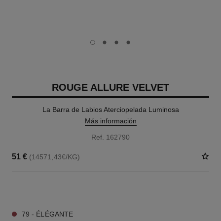
carousel dot
carousel dot
carousel dot
carousel dot
ROUGE ALLURE VELVET
La Barra de Labios Aterciopelada Luminosa
Más información
Ref. 162790
51 €
(14571,43€/KG)
20 TONOS DISPONIBLES
79 - ÉLÉGANTE