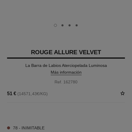
carousel dot
carousel dot
carousel dot
carousel dot
ROUGE ALLURE VELVET
La Barra de Labios Aterciopelada Luminosa
Más información
Ref. 162780
51 €
(14571,43€/KG)
20 TONOS DISPONIBLES
78 - INIMITABLE