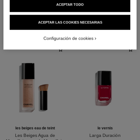
ACEPTAR TODO
LA COMBINACIÓN PERFECTA
ACEPTAR LAS COOKIES NECESARIAS
Configuración de cookies
les beiges eau de teint
le vernis
Les Beiges Agua de
Larga Duración