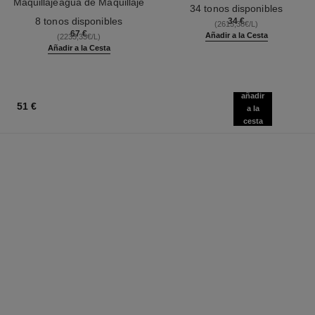
Maquillajeagua de Maquillaje
Ref. 179151
34 tonos disponibles
Ref. 158810
Fresca con Microburbujas de
8 tonos disponibles
34 €
(2615,38€/L)
Pigmentos. Efecto Piel
67 €
Añadir a la Cesta
(2233,33€/L)
Desnuda. Efecto Buena Cara
Añadir a la Cesta
Natural Y Luminoso
añadir
51 €
a la
cesta