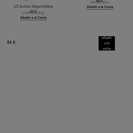
60 €
(5454,55€/L)
Ref. 181232
13 tonos disponibles
Añadir a la Cesta
42 €
(19090,91€/Kg)
Añadir a la Cesta
añadir
51 €
a la
cesta