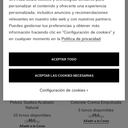
LA COMBINACIÓN PERFECTA
personalizar el contenido y ofrecerte una experiencia
personalizada, incluidos anuncios y recomendaciones
relevantes en nuestro sitio web y con nuestros partners.
Puedes gestionar tus preferencias y obtener más
información haciendo clic en "Configuración de cookies" y
en cualquier momento en la
Política de privacidad
.
ACEPTAR TODO
ACEPTAR LAS COOKIES NECESARIAS
Configuración de cookies
poudre universelle libre
joues contraste intense
Polvos Sueltos Acabado
Colorete Crema Empolvada
Natural
Ref. 168242
5 tonos disponibles
Ref. 132210
10 tonos disponibles
55 €
(6875€/Kg)
60 €
Añadir a la Cesta
(2000€/Kg)
Añadir a la Cesta