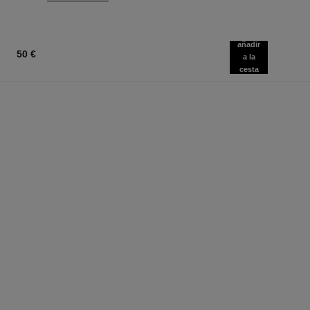
añadir
50 €
a la
cesta