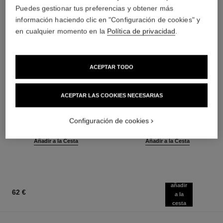
Puedes gestionar tus preferencias y obtener más
información haciendo clic en "Configuración de cookies" y
en cualquier momento en la
Política de privacidad
.
ACEPTAR TODO
ACEPTAR LAS COOKIES NECESARIAS
baume essentiel
joues contraste intense
Stick Iluminador Multiusos
Colorete Crema Empolvada
Ref. 169050
Ref. 168242
Configuración de cookies
8 tonos disponibles
5 tonos disponibles
46 €
55 €
(5750€/Kg)
(6875€/Kg)
Añadir a la Cesta
Añadir a la Cesta
añadir
62 €
a la
cesta