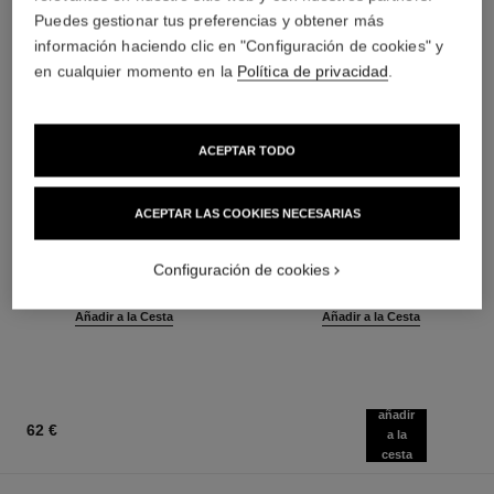
Puedes gestionar tus preferencias y obtener más
información haciendo clic en "Configuración de cookies" y
en cualquier momento en la
Política de privacidad
.
ACEPTAR TODO
ACEPTAR LAS COOKIES NECESARIAS
baume essentiel
joues contraste intense
Stick Iluminador Multiusos
Colorete Crema Empolvada
Ref. 169050
Ref. 168242
Configuración de cookies
8 tonos disponibles
5 tonos disponibles
46 €
55 €
(5750€/Kg)
(6875€/Kg)
Añadir a la Cesta
Añadir a la Cesta
añadir
62 €
a la
cesta