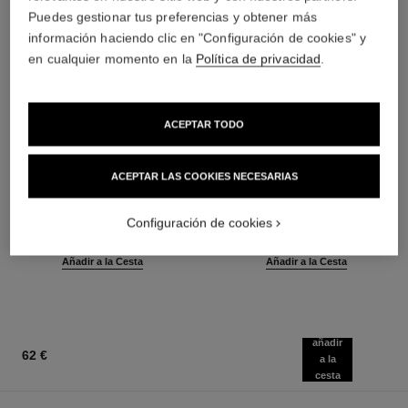
Puedes gestionar tus preferencias y obtener más
información haciendo clic en "Configuración de cookies" y
en cualquier momento en la
Política de privacidad
.
ACEPTAR TODO
ACEPTAR LAS COOKIES NECESARIAS
baume essentiel
joues contraste intense
Stick Iluminador Multiusos
Colorete Crema Empolvada
Ref. 169050
Ref. 168242
Configuración de cookies
8 tonos disponibles
5 tonos disponibles
46 €
55 €
(5750€/Kg)
(6875€/Kg)
Añadir a la Cesta
Añadir a la Cesta
añadir
62 €
a la
cesta