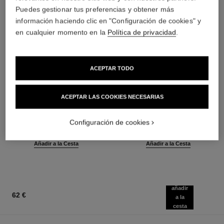
Puedes gestionar tus preferencias y obtener más
información haciendo clic en "Configuración de cookies" y
en cualquier momento en la
Política de privacidad
.
ACEPTAR TODO
ACEPTAR LAS COOKIES NECESARIAS
baume essentiel
joues contraste intense
Stick Iluminador Multiusos
Colorete Crema Empolvada
Ref. 169050
Ref. 168242
Configuración de cookies
8 tonos disponibles
5 tonos disponibles
46 €
55 €
(5750€/Kg)
(6875€/Kg)
Añadir a la Cesta
Añadir a la Cesta
añadir
62 €
a la
cesta