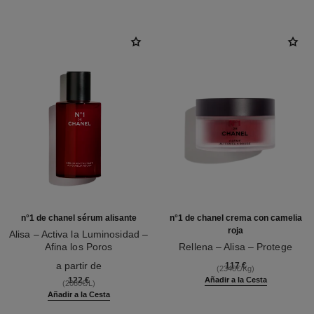
n°1 de chanel sérum alisante
n°1 de chanel crema con camelia
roja
Alisa – Activa la Luminosidad –
Afina los Poros
Rellena – Alisa – Protege
Ref. 140895
Ref. 140050
a partir de
117 €
(2340€/Kg)
122 €
Añadir a la Cesta
(2080€/L)
Añadir a la Cesta