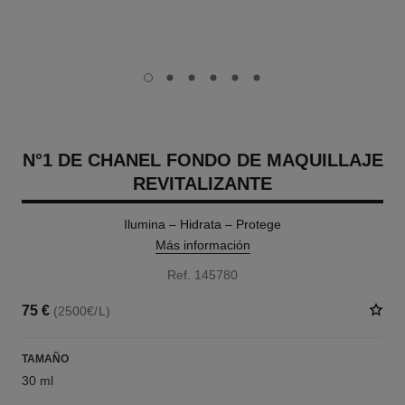
carousel dot
carousel dot
carousel dot
carousel dot
carousel dot
carousel dot
N°1 DE CHANEL FONDO DE MAQUILLAJE
REVITALIZANTE
Ilumina – Hidrata – Protege
Más información
Ref. 145780
75 €
(2500€/L)
TAMAÑO
30 ml