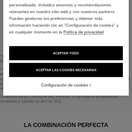
personalizada, incluidos anuncios y recomendaciones
Los elementos que componen este envase han
relevantes en nuestro sitio web y con nuestros partners.
sido cuidadosamente diseñados.
Puedes gestionar tus preferencias y obtener más
información haciendo clic en "Configuración de cookies" y
LEARN MORE
en cualquier momento en la
Política de privacidad
.
ACEPTAR TODO
* Proporción de ingredientes y derivados naturales calculada según la norma
ISO 16128.
Volver al título↩
** Estimación realizada en Abril de 2021 según el método publicado por el IPCC
ACEPTAR LAS COOKIES NECESARIAS
en 2013 y la norma ISO 14067. Ámbito de análisis: fabricación de ingredientes
cosméticos y componentes del envase, producción, distribución, uso del producto
(si es relevante para el producto) y fin de la vida útil del envase. Metodología
Configuración de cookies
verificada por Bureau Veritas.
Volver al título↩
La sección EN EL CORAZÓN DEL PRODUCTO se basa en la información
recopilada y validada en abril de 2021.
LA COMBINACIÓN PERFECTA