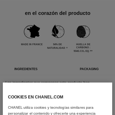
en el corazón del producto
MADE IN FRANCE
94% DE
HUELLA DE
*
CARBONO :
NATURALIDAD
**
934G.CO₂ EQ.
INGREDIENTES
PACKAGING
Los ingredientes que componen este producto han
sido cuidadosamente seleccionados.
COOKIES EN CHANEL.COM
LEARN MORE
CHANEL utiliza cookies y tecnologías similares para
personalizar el contenido y ofrecerte una experiencia