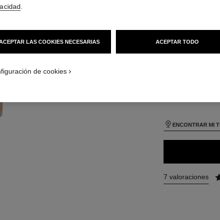
75 €
(2500€/L)
vacidad
.
 Vista por defecto
TAMAÑO
Vista alternativa 1
30 ml
ACEPTAR LAS COOKIES NECESARIAS
ACEPTAR TODO
Vista de la textura básica
- product.packShot.APPLICATION_VISUAL_1
- product.packShot.APPLICATION_VISUAL_2
figuración de cookies
26 TONOS DISPONI
B60
ENCONTRAR MI 
7 valoraciones