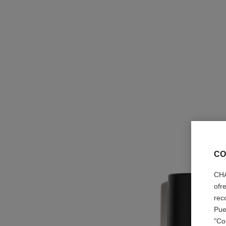
CO
CHA
ofr
rec
Pue
"Co