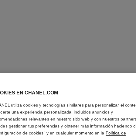
N°1 DE 
MAQUILL
OKIES EN CHANEL.COM
REVITAL
NEL utiliza cookies y tecnologías similares para personalizar el conte
Ilumina – Hidrata
ecerte una experiencia personalizada, incluidos anuncios y
Más información
omendaciones relevantes en nuestro sitio web y con nuestros partner
des gestionar tus preferencias y obtener más información haciendo cl
Ref. 145774
nfiguración de cookies" y en cualquier momento en la
Política de