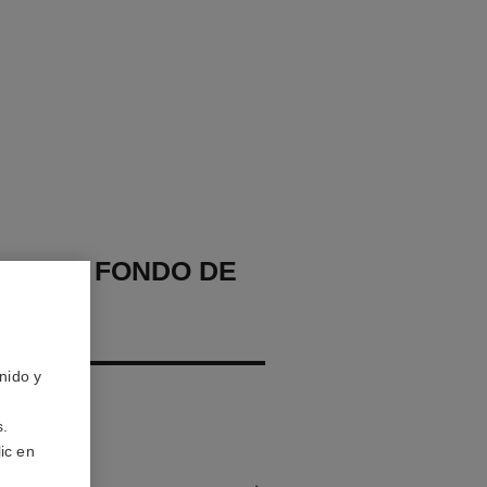
CHANEL FONDO DE
AJE
IZANTE
nido y
 – Protege
s.
ic en