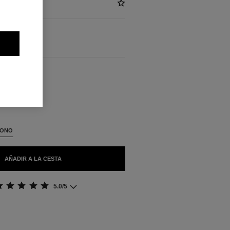
BLES
TONO
AÑADIR A LA CESTA
5.0/5