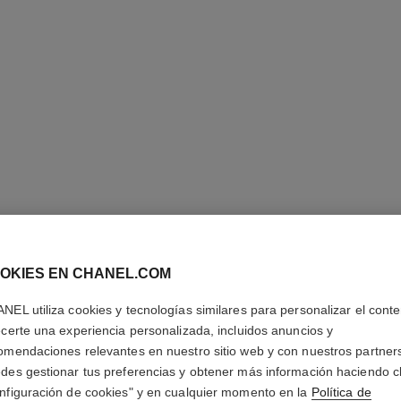
N°1 DE 
MAQUILL
OKIES EN CHANEL.COM
REVITAL
NEL utiliza cookies y tecnologías similares para personalizar el conte
Ilumina – Hidrata
ecerte una experiencia personalizada, incluidos anuncios y
Más información
omendaciones relevantes en nuestro sitio web y con nuestros partner
des gestionar tus preferencias y obtener más información haciendo cl
Ref. 145770
nfiguración de cookies" y en cualquier momento en la
Política de