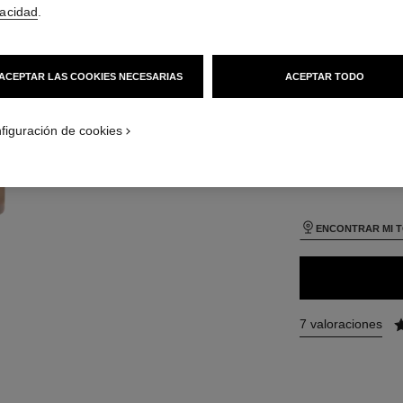
75 €
(2500€/L)
vacidad
.
 Vista por defecto
TAMAÑO
Vista alternativa 1
30 ml
ACEPTAR LAS COOKIES NECESARIAS
ACEPTAR TODO
Vista de la textura básica
- product.packShot.APPLICATION_VISUAL_1
- product.packShot.APPLICATION_VISUAL_2
figuración de cookies
26 TONOS DISPONI
B40
ENCONTRAR MI 
7 valoraciones