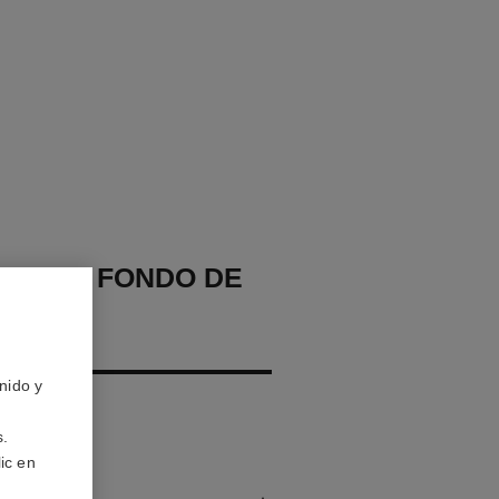
CHANEL FONDO DE
AJE
IZANTE
nido y
 – Protege
s.
ic en