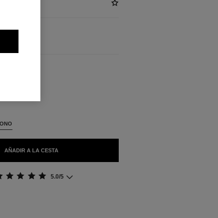
BLES
TONO
AÑADIR A LA CESTA
5.0/5