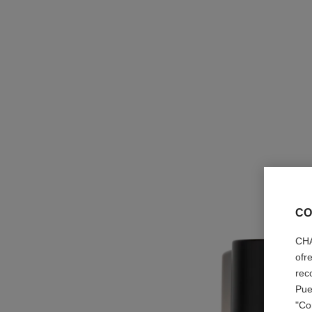
CO
CHA
ofr
rec
Pue
"Co