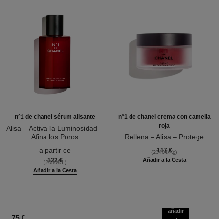
n°1 de chanel sérum alisante
n°1 de chanel crema con camelia
roja
Alisa – Activa la Luminosidad –
Afina los Poros
Rellena – Alisa – Protege
Ref. 140895
Ref. 140050
a partir de
117 €
(2340€/Kg)
122 €
Añadir a la Cesta
(2080€/L)
Añadir a la Cesta
añadir
75 €