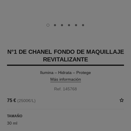
carousel dot
carousel dot
carousel dot
carousel dot
carousel dot
carousel dot
N°1 DE CHANEL FONDO DE MAQUILLAJE
REVITALIZANTE
Ilumina – Hidrata – Protege
Más información
Ref. 145768
75 €
(2500€/L)
TAMAÑO
30 ml