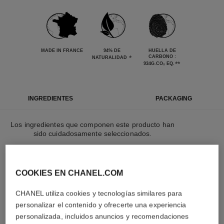
MADE IN FRANCE
94% DE
HUELLA DE
*
CARBONO :
NATURALIDAD
**
934G.CO₂ EQ.
INGREDIENTES
PACKAGING
Los ingredientes que componen este producto han
sido cuidadosamente seleccionados.
LEARN MORE
COOKIES EN CHANEL.COM
CHANEL utiliza cookies y tecnologías similares para
Los elementos que componen este envase han
personalizar el contenido y ofrecerte una experiencia
sido cuidadosamente diseñados.
personalizada, incluidos anuncios y recomendaciones