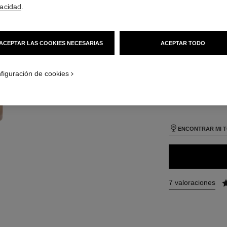
75 €
(2500€/L)
vacidad
.
 Vista por defecto
TAMAÑO
Vista alternativa 1
30 ml
ACEPTAR LAS COOKIES NECESARIAS
ACEPTAR TODO
Vista de la textura básica
- product.packShot.APPLICATION_VISUAL_1
- product.packShot.APPLICATION_VISUAL_2
figuración de cookies
26 TONOS DISPONI
B30
ENCONTRAR MI 
7 valoraciones