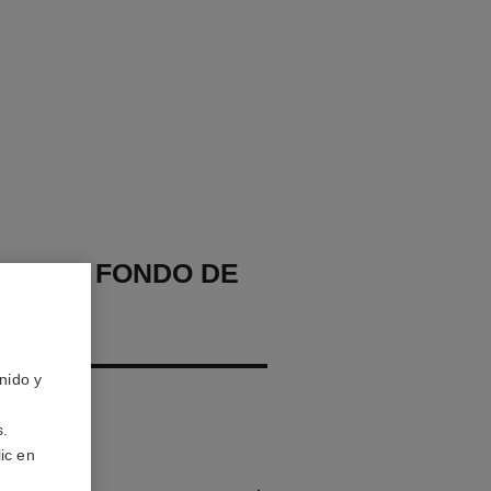
CHANEL FONDO DE
AJE
IZANTE
nido y
 – Protege
s.
ic en