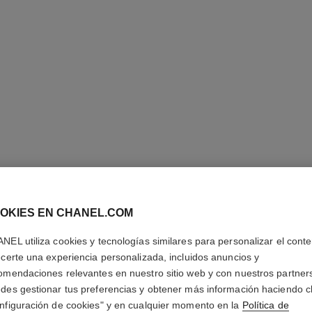
N°1 DE 
MAQUILL
OKIES EN CHANEL.COM
REVITAL
NEL utiliza cookies y tecnologías similares para personalizar el conte
Ilumina – Hidrata
ecerte una experiencia personalizada, incluidos anuncios y
Más información
omendaciones relevantes en nuestro sitio web y con nuestros partner
des gestionar tus preferencias y obtener más información haciendo cl
Ref. 145767
nfiguración de cookies" y en cualquier momento en la
Política de