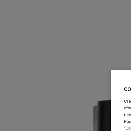
CO
CHA
ofr
rec
Pue
"Co