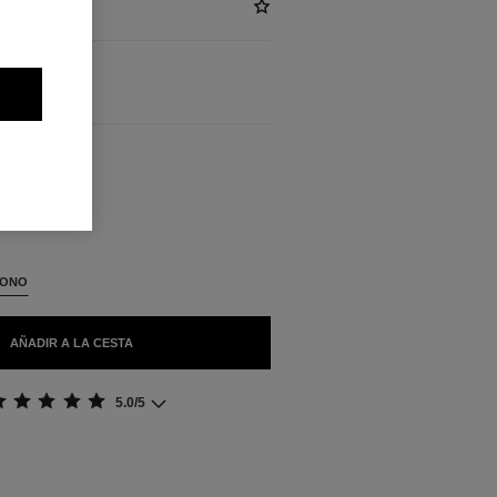
BLES
TONO
AÑADIR A LA CESTA
5.0/5