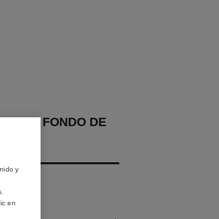
CHANEL FONDO DE
AJE
IZANTE
nido y
 – Protege
s.
ic en