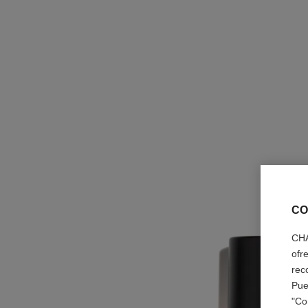
CO
CHA
ofr
rec
Pue
"Co