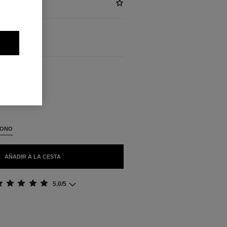
BLES
TONO
AÑADIR A LA CESTA
5.0/5