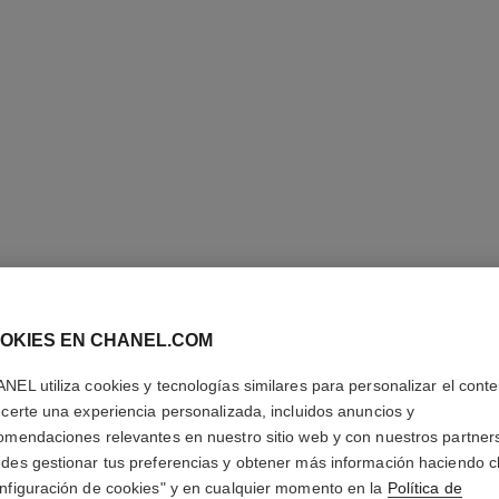
N°1 DE 
MAQUILL
OKIES EN CHANEL.COM
REVITAL
NEL utiliza cookies y tecnologías similares para personalizar el conte
Ilumina – Hidrata
ecerte una experiencia personalizada, incluidos anuncios y
Más información
omendaciones relevantes en nuestro sitio web y con nuestros partner
des gestionar tus preferencias y obtener más información haciendo cl
Ref. 145761
nfiguración de cookies" y en cualquier momento en la
Política de