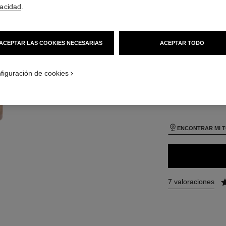
75 €
(2500€/L)
vacidad
.
 Vista por defecto
TAMAÑO
Vista alternativa 1
30 ml
ACEPTAR LAS COOKIES NECESARIAS
ACEPTAR TODO
Vista de la textura básica
- product.packShot.APPLICATION_VISUAL_1
- product.packShot.APPLICATION_VISUAL_2
figuración de cookies
26 TONOS DISPONI
BD01
ENCONTRAR MI 
7 valoraciones