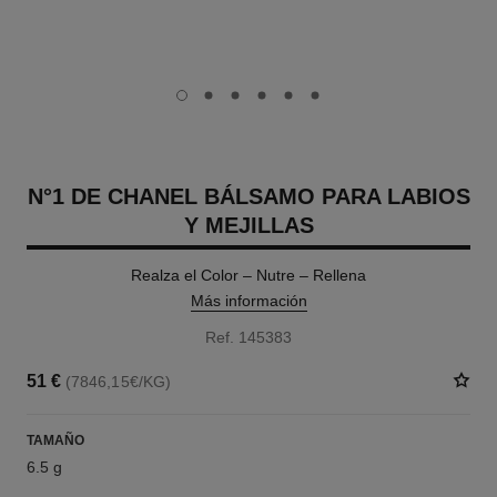
carousel dot
carousel dot
carousel dot
carousel dot
carousel dot
carousel dot
N°1 DE CHANEL BÁLSAMO PARA LABIOS
Y MEJILLAS
Realza el Color – Nutre – Rellena
Más información
Ref. 145383
51 €
(7846,15€/KG)
TAMAÑO
6.5 g