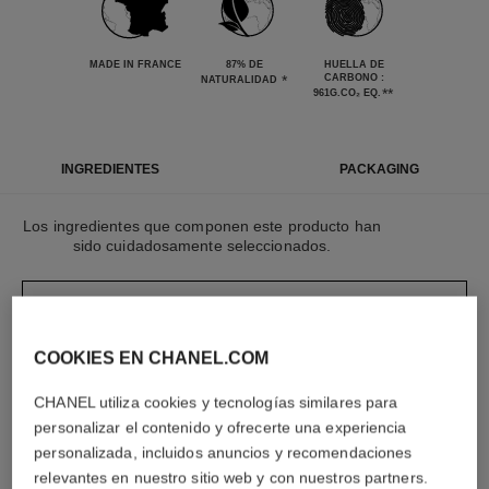
MADE IN FRANCE
87% DE
HUELLA DE
*
CARBONO :
NATURALIDAD
**
961G.CO₂ EQ.
INGREDIENTES
PACKAGING
Los ingredientes que componen este producto han
sido cuidadosamente seleccionados.
LEARN MORE
COOKIES EN CHANEL.COM
Los elementos que componen este envase han
CHANEL utiliza cookies y tecnologías similares para
sido cuidadosamente diseñados.
personalizar el contenido y ofrecerte una experiencia
personalizada, incluidos anuncios y recomendaciones
LEARN MORE
relevantes en nuestro sitio web y con nuestros partners.