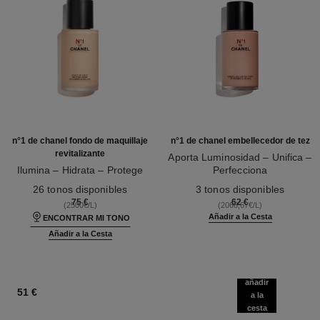
n°1 de chanel fondo de maquillaje
n°1 de chanel embellecedor de tez
revitalizante
Aporta Luminosidad – Unifica –
Ilumina – Hidrata – Protege
Perfecciona
Ref. 145764
Ref. 145181
26 tonos disponibles
3 tonos disponibles
75 €
62 €
(2500€/L)
(2066,67€/L)
Añadir a la Cesta
ENCONTRAR MI TONO
Añadir a la Cesta
añadir
51 €
a la
cesta