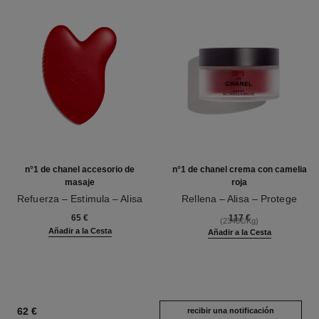
n°1 de chanel accesorio de
n°1 de chanel crema con camelia
masaje
roja
Refuerza – Estimula – Alisa
Rellena – Alisa – Protege
Ref. 140700
Ref. 140050
65 €
117 €
(2340€/Kg)
Añadir a la Cesta
Añadir a la Cesta
62 €
recibir una notificación