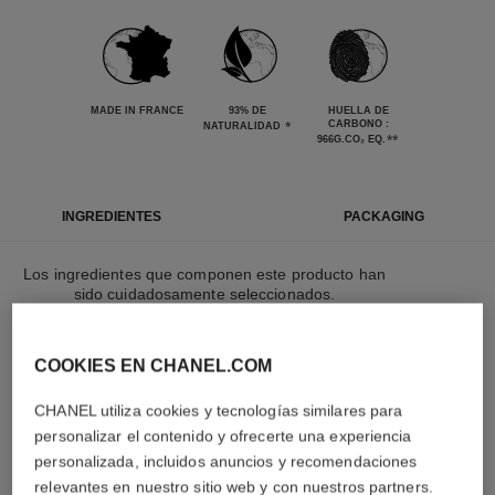
MADE IN FRANCE
93% DE
HUELLA DE
*
CARBONO :
NATURALIDAD
**
966G.CO₂ EQ.
INGREDIENTES
PACKAGING
Los ingredientes que componen este producto han
sido cuidadosamente seleccionados.
LEARN MORE
COOKIES EN CHANEL.COM
CHANEL utiliza cookies y tecnologías similares para
personalizar el contenido y ofrecerte una experiencia
Los elementos que componen este envase han
sido cuidadosamente diseñados.
personalizada, incluidos anuncios y recomendaciones
relevantes en nuestro sitio web y con nuestros partners.