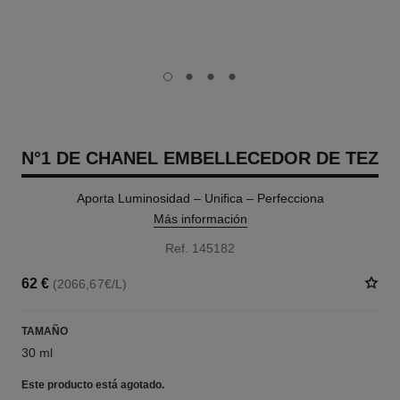
carousel dot
carousel dot
carousel dot
carousel dot
N°1 DE CHANEL EMBELLECEDOR DE TEZ
Aporta Luminosidad – Unifica – Perfecciona
Más información
Ref. 145182
62 €
(2066,67€/L)
TAMAÑO
30 ml
Este producto está
agotado.