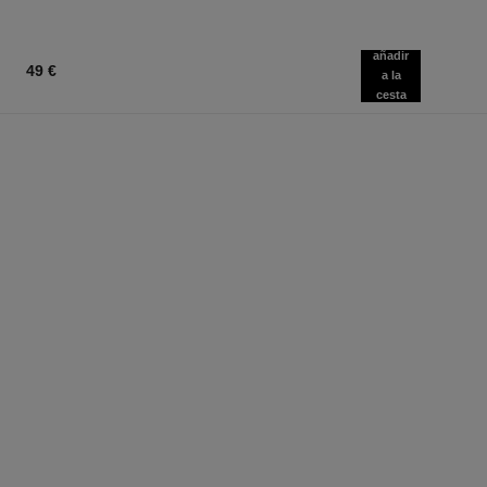
añadir
49 €
a la
cesta