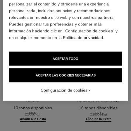
personalizar el contenido y ofrecerte una experiencia
personalizada, incluidos anuncios y recomendaciones
relevantes en nuestro sitio web y con nuestros partners.
Puedes gestionar tus preferencias y obtener más
información haciendo clic en "Configuración de cookies" y
en cualquier momento en la
Política de privacidad
.
ACEPTAR TODO
ACEPTAR LAS COOKIES NECESARIAS
poudre universelle libre
poudre universelle libre
Configuración de cookies
Polvos Sueltos Acabado
Polvos Sueltos Acabado
Natural
Natural. Formato Viaje
Ref. 132210
Ref. 132726
10 tonos disponibles
10 tonos disponibles
60 €
66 €
(2000€/Kg)
(11000€/Kg)
Añadir a la Cesta
Añadir a la Cesta