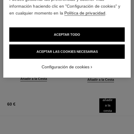
información haciendo clic en "Configuración de cookies" y
en cualquier momento en la
Política de privacidad
.
ACEPTAR TODO
poudre universelle libre
hydra beauty micro sérum
ACEPTAR LAS COOKIES NECESARIAS
Polvos Sueltos Acabado
Hidratante Reequilibrante
Natural. Formato Viaje
Rellenador
Ref. 132726
Ref. 133325
Configuración de cookies
10 tonos disponibles
a partir de
66 €
100 €
(11000€/Kg)
(2680€/L)
Añadir a la Cesta
Añadir a la Cesta
añadir
60 €
a la
cesta