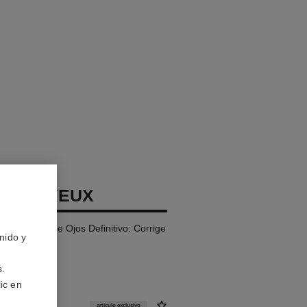
GE LE
TEUR YEUX
l Contorno de Ojos Definitivo: Corrige
nido y
s.
ic en
G)
artículo exclusivo