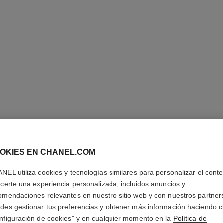
SUBLIMA
CORREC
OKIES EN CHANEL.COM
Tratamiento para e
NEL utiliza cookies y tecnologías similares para personalizar el conte
e Ilumina
ecerte una experiencia personalizada, incluidos anuncios y
Más información
omendaciones relevantes en nuestro sitio web y con nuestros partner
Ref. 131896
des gestionar tus preferencias y obtener más información haciendo cl
nfiguración de cookies" y en cualquier momento en la
Política de
105 €
(10500€/K