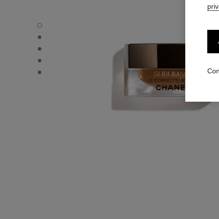
pri
SUBLIMAGE LE CORRECTEUR YEUX - Vista por defecto
SUBLIMAGE LE CORRECTEUR YEUX - Vista alternativa 1
SUBLIMAGE LE CORRECTEUR YEUX - Vista de la textura 
SUBLIMAGE LE CORRECTEUR YEUX - product.packShot
SUBLIMAGE LE CORRECTEUR YEUX - product.packShot
Con