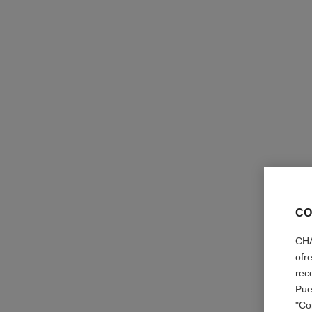
CO
CHA
ofr
rec
Pue
"Co