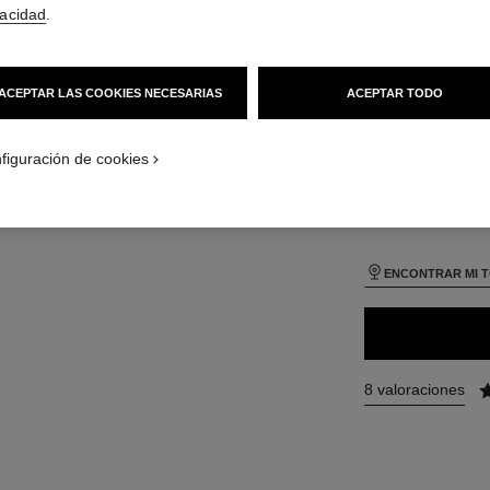
vacidad
.
TAMAÑO
10 g
ACEPTAR LAS COOKIES NECESARIAS
ACEPTAR TODO
básica
.APPLICATION_VISUAL_1
10 TONOS DISPONI
.APPLICATION_VISUAL_2
figuración de cookies
121
ENCONTRAR MI 
8 valoraciones