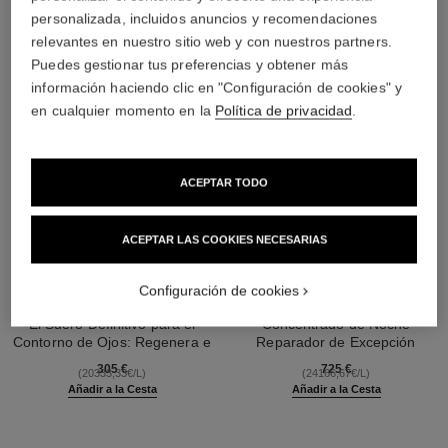
personalizada, incluidos anuncios y recomendaciones
relevantes en nuestro sitio web y con nuestros partners.
Puedes gestionar tus preferencias y obtener más
información haciendo clic en "Configuración de cookies" y
en cualquier momento en la
Política de privacidad
.
ACEPTAR TODO
ACEPTAR LAS COOKIES NECESARIAS
Configuración de cookies
sublimage le sérum yeux
sublimage l'extrait de nuit
El Suero Definitivo para el
Concentrado de Noche
Contorno de Ojos: Regenera e
Reparador de Excepción
Ref. 147960
Ilumina
Ref. 144870
305 €
725 €
(20333,33€/L)
(24166,67€/L)
Añadir a la Cesta
Añadir a la Cesta