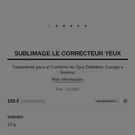
carousel dot
carousel dot
carousel dot
carousel dot
carousel dot
carousel dot
SUBLIMAGE LE CORRECTEUR YEUX
Tratamiento para el Contorno de Ojos Definitivo: Corrige e
Ilumina
Más información
Ref. 131890
105 €
(10500€/KG)
artículo exclusivo
TAMAÑO
10 g