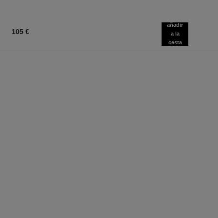
añadir
105 €
a la
cesta