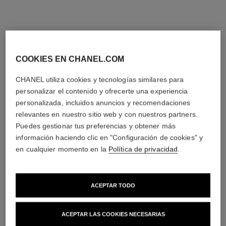
exclusivo
exclusivo
COOKIES EN CHANEL.COM
CHANEL utiliza cookies y tecnologías similares para
personalizar el contenido y ofrecerte una experiencia
personalizada, incluidos anuncios y recomendaciones
relevantes en nuestro sitio web y con nuestros partners.
rouge allure velvet
31 le rouge – le coffret
Puedes gestionar tus preferencias y obtener más
Edición Limitada – Estuche
Estuche con Barra de Labios
información haciendo clic en "Configuración de cookies" y
de 2 Barras de Labios
Y Recargas
Ref. 101126
Aterciopeladas Luminosas
Ref. 171509
en cualquier momento en la
Política de privacidad
.
Precio bajo solicitud
125 €
Ver información
Añadir a la Cesta
artículo
artículo
ACEPTAR TODO
exclusivo
exclusivo
ACEPTAR LAS COOKIES NECESARIAS