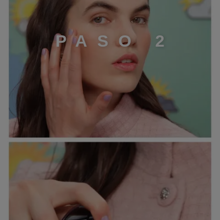
P
A
S
O
2