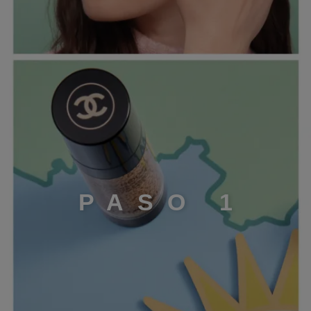
PASO 1
P
A
S
O
1