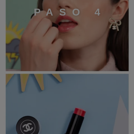
P
A
S
O
4