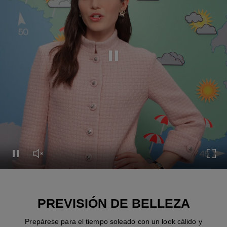
Pausar el vídeo
Pausar el vídeo
Activar el sonido del vídeo
Expa
PREVISIÓN DE BELLEZA
Prepárese para el tiempo soleado con un look cálido y