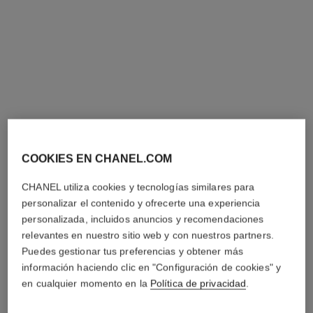
pendientes transformables
pendientes bouton de camélia
asimétricos eternal n°5
Oro blanco de 18 quilates y
Oro blanco de 18 quilates y
diamantes
COOKIES EN CHANEL.COM
diamantes
Ref. J12072
14 600 €
*
Ref. J11992
13 300 €
*
CHANEL utiliza cookies y tecnologías similares para
Ver información
personalizar el contenido y ofrecerte una experiencia
Ver información
personalizada, incluidos anuncios y recomendaciones
relevantes en nuestro sitio web y con nuestros partners.
Puedes gestionar tus preferencias y obtener más
información haciendo clic en "Configuración de cookies" y
en cualquier momento en la
Política de privacidad
.