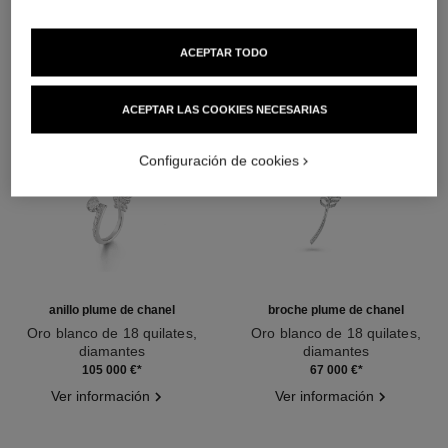
ACEPTAR TODO
ACEPTAR LAS COOKIES NECESARIAS
Configuración de cookies
anillo plume de chanel
broche plume de chanel
Oro blanco de 18 quilates,
Oro blanco de 18 quilates,
diamantes
diamantes
Ref. J65681
Ref. J10785
105 000 €
*
67 000 €
*
Ver información
Ver información