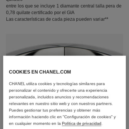
entre los que se incluye 1 diamante central talla pera de
0,78 quilate certificado por el GIA
Las características de cada pieza pueden variar**
COOKIES EN CHANEL.COM
CHANEL utiliza cookies y tecnologías similares para
personalizar el contenido y ofrecerte una experiencia
material
personalizada, incluidos anuncios y recomendaciones
Oro blanco de 18 quilates
relevantes en nuestro sitio web y con nuestros partners.
Puedes gestionar tus preferencias y obtener más
información haciendo clic en "Configuración de cookies" y
DESCUBRA TAMBIÉN
en cualquier momento en la
Política de privacidad
.