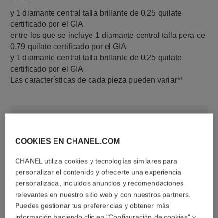
y 1 diamante central talla brillante de 0,25 quilate
certificado por el GIA
entre los que se incluye 1 diamante central talla pera de
0,79 quilate certificado por el GIA
y 1 diamante central talla brillante de 0,25 quilate
certificado por el GIA
Las características de cada pieza pueden variar**
COOKIES EN CHANEL.COM
CHANEL utiliza cookies y tecnologías similares para
personalizar el contenido y ofrecerte una experiencia
personalizada, incluidos anuncios y recomendaciones
relevantes en nuestro sitio web y con nuestros partners.
material
Puedes gestionar tus preferencias y obtener más
Oro blanco de 18 quilates
información haciendo clic en "Configuración de cookies" y