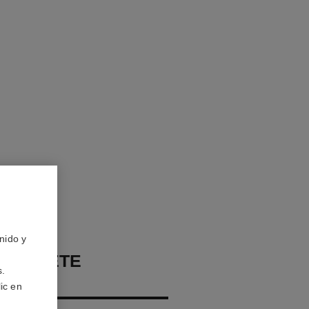
nido y
A COMÈTE
s.
E
ic en