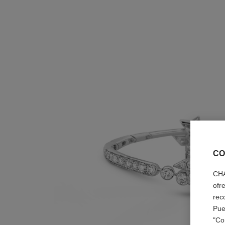
CO
CHA
ofr
rec
Pue
"Co