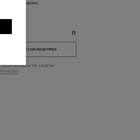
quilates, diamantes
 EN CONTACTO CON NOSOTROS
os recomendados de carácter
formación