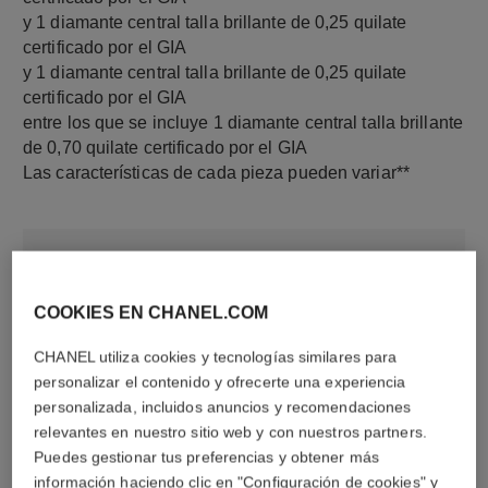
y 1 diamante central talla brillante de 0,25 quilate
certificado por el GIA
y 1 diamante central talla brillante de 0,25 quilate
certificado por el GIA
entre los que se incluye 1 diamante central talla brillante
de 0,70 quilate certificado por el GIA
Las características de cada pieza pueden variar**
COOKIES EN CHANEL.COM
CHANEL utiliza cookies y tecnologías similares para
personalizar el contenido y ofrecerte una experiencia
personalizada, incluidos anuncios y recomendaciones
relevantes en nuestro sitio web y con nuestros partners.
material
Puedes gestionar tus preferencias y obtener más
Oro blanco de 18 quilates
información haciendo clic en "Configuración de cookies" y