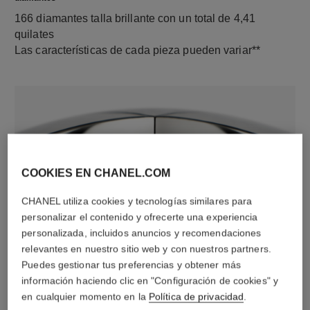
166 diamantes talla brillante con un total de 4,41
quilates
Las características de cada pieza pueden variar**
COOKIES EN CHANEL.COM
CHANEL utiliza cookies y tecnologías similares para
personalizar el contenido y ofrecerte una experiencia
material
personalizada, incluidos anuncios y recomendaciones
Oro blanco de 18 quilates
relevantes en nuestro sitio web y con nuestros partners.
Puedes gestionar tus preferencias y obtener más
información haciendo clic en "Configuración de cookies" y
DESCUBRA TAMBIÉN
en cualquier momento en la
Política de privacidad
.