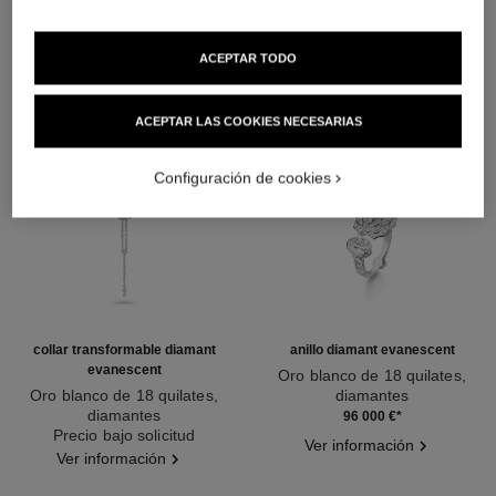
ACEPTAR TODO
ACEPTAR LAS COOKIES NECESARIAS
Configuración de cookies
collar transformable diamant
anillo diamant evanescent
evanescent
Oro blanco de 18 quilates,
Oro blanco de 18 quilates,
diamantes
diamantes
Ref. J63487
96 000 €
*
Ref. J63493
Precio bajo solicitud
Ver información
Ver información