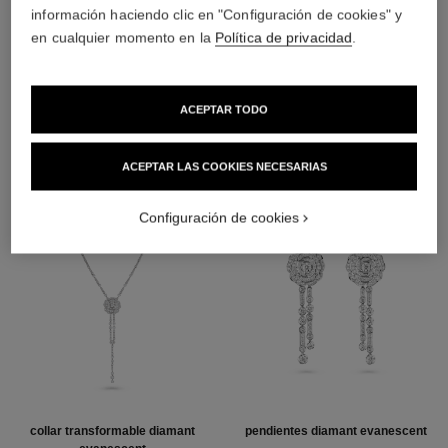
información haciendo clic en "Configuración de cookies" y
Oro blanco de 18 quilates
en cualquier momento en la
Política de privacidad
.
DESCUBRA TAMBIÉN
ACEPTAR TODO
ACEPTAR LAS COOKIES NECESARIAS
Configuración de cookies
collar transformable diamant
pendientes diamant evanescent