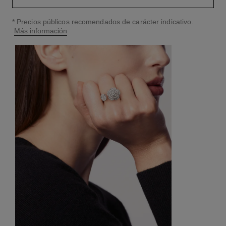
↩
* Precios públicos recomendados de carácter indicativo.
Más información