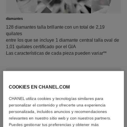
diamantes
128 diamantes talla brillante con un total de 2,19
quilates
entre los que se incluye 1 diamante central talla oval de
1,01 quilates certificado por el GIA
Las características de cada pieza pueden variar**
COOKIES EN CHANEL.COM
CHANEL utiliza cookies y tecnologías similares para
personalizar el contenido y ofrecerte una experiencia
personalizada, incluidos anuncios y recomendaciones
relevantes en nuestro sitio web y con nuestros partners.
material
Puedes gestionar tus preferencias y obtener más